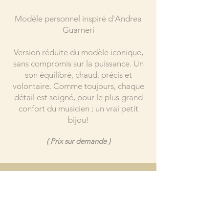
Modèle personnel inspiré d'Andrea
Guarneri
Version réduite du modèle iconique,
sans compromis sur la puissance. Un
son équilibré, chaud, précis et
volontaire. Comme toujours, chaque
détail est soigné, pour le plus grand
confort du musicien ; un vrai petit
bijou!
( Prix sur demande )
C O N T A C T
8 RUE DES EYBARTS 84 330 CAROMB