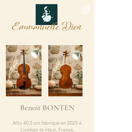
E
D
mmanuelle
ion
- A G E N T D 'A R T I S A N S L U T H I E R S -
Benoit BONTEN
Alto 40,5
cm fabriqué en 2025 à
Livinhac-le-Haut, France.