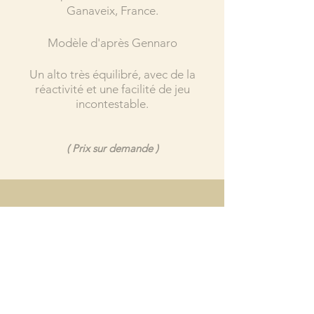
Ganaveix, France.
Modèle d'après Gennaro
Un alto très équilibré, avec de la
réactivité et une facilité de jeu
incontestable.
( Prix sur demande )
C O N T A C T
8 RUE DES EYBARTS 84 330 CAROMB
TÉL :
+33 (0)6 33 34 33 42
DION.EMMANUELLE@GMAIL.COM