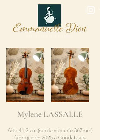
E
D
mmanuelle
ion
- A G E N T D 'A R T I S A N S L U T H I E R S -
Mylene LASSALLE
Alto 41,2
cm (corde vibrante 367mm)
fabriqué en 2025 à Condat-sur-