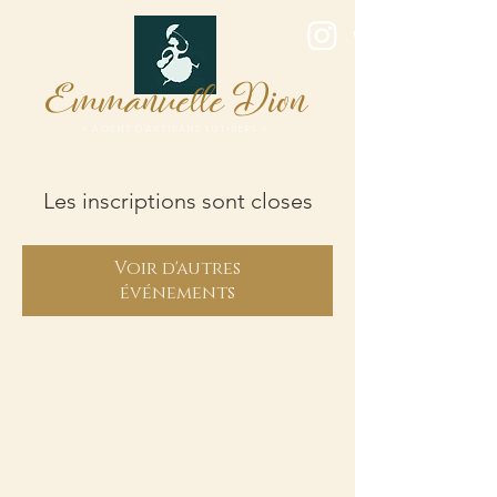
E
D
mmanuelle
ion
- A G E N T D 'A R T I S A N S L U T H I E R S -
Les inscriptions sont closes
Voir d'autres
événements