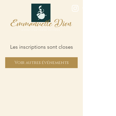
E
D
mmanuelle
ion
- A G E N T D 'A R T I S A N S L U T H I E R S -
Les inscriptions sont closes
Voir autres événements