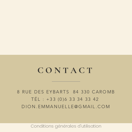
C O N T A C T
8 RUE DES EYBARTS 84 330 CAROMB
TÉL : +33 (0)6 33 34 33 42
DION.EMMANUELLE@GMAIL.COM
Conditions générales d'utilisation