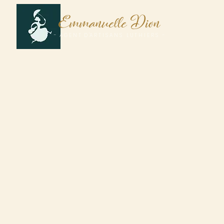
E
D
mmanuelle
ion
A
- A G E N T D 'A R T I S A N S L U T H I E R S -