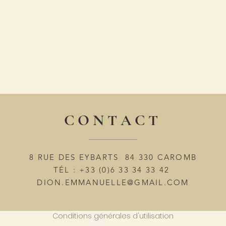
C O N T A C T
8 RUE DES EYBARTS 84 330 CAROMB
TÉL : +33 (0)6 33 34 33 42
DION.EMMANUELLE@GMAIL.COM
Conditions générales d'utilisation