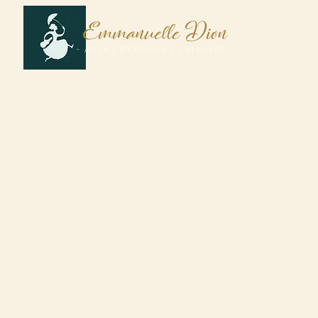
E
D
mmanuelle
ion
A
- A G E N T D 'A R T I S A N S L U T H I E R S -