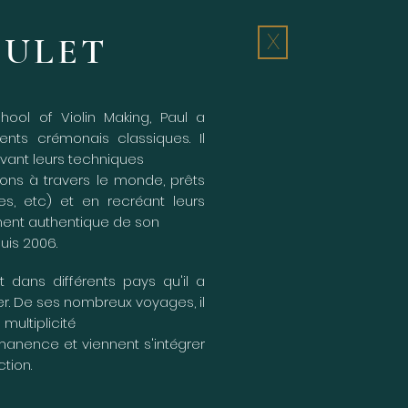
OULET
X
ol of Violin Making, Paul a
ents crémonais classiques. Il
rvant leurs techniques
ions à travers le monde, prêts
tes, etc) et en recréant leurs
ement authentique de son
puis 2006.
t dans différents pays qu'il a
r. De ses nombreux voyages, il
multiplicité
manence et viennent s'intégrer
tion.