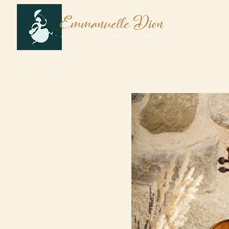
E
D
mmanuelle
ion
A
- A G E N T D 'A R T I S A N S L U T H I E R S -