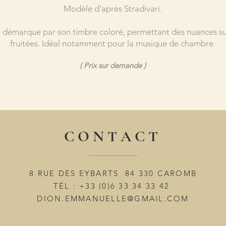
Modèle d'après Stradivari.
e démarque par son timbre coloré, permettant des nuances sub
fruitées. Idéal notamment pour la musique de chambre.
( Prix sur demande )
C O N T A C T
8 RUE DES EYBARTS 84 330 CAROMB
TÉL : +33 (0)6 33 34 33 42
DION.EMMANUELLE@GMAIL.COM