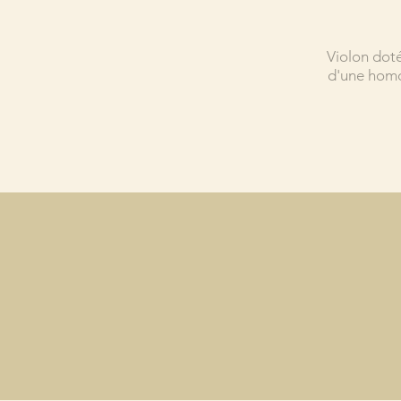
Violon doté
d'une homog