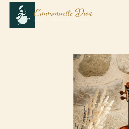
E
D
mmanuelle
ion
A
- A G E N T D 'A R T I S A N S L U T H I E R S -