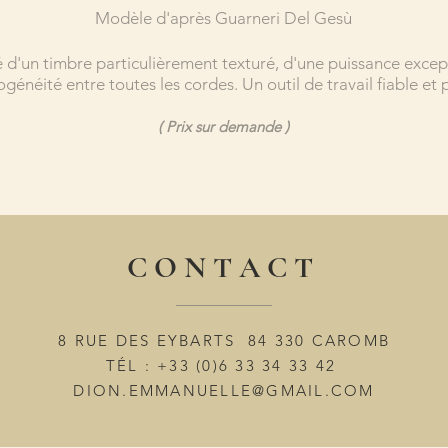
Modèle d'après Guarneri Del Gesù
 d'un timbre particulièrement texturé, d'une puissance excep
énéité entre toutes les cordes. Un outil de travail fiable et
( Prix sur demande )
C O N T A C T
8 RUE DES EYBARTS 84 330 CAROMB
TÉL : +33 (0)6 33 34 33 42
DION.EMMANUELLE@GMAIL.COM